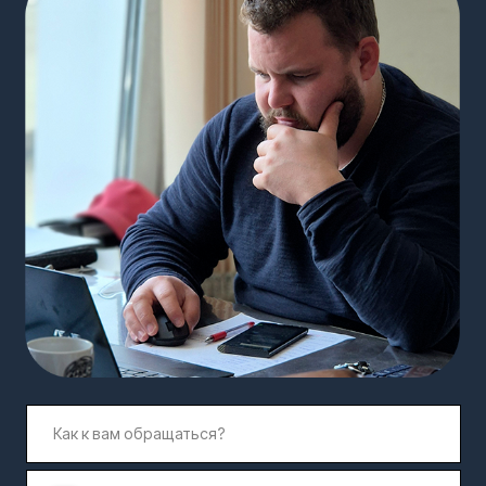
БЦ Гостиница
С 9:00 до 21:00,
Можайская, МКАД 54
ежедневно
км
Реквизиты:
ООО "Монолофт"
Расчётный счёт,
ИНН 5032326318
юридический адрес
ОГРН 1215000023556
— по запросу
Разработка сайта delaemtop.ru