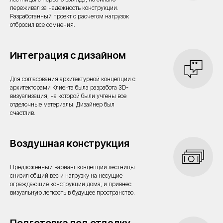
Свяжитесь с представителем
переживал за надежность конструкции.
Разработанный проект с расчетом нагрузок
MONOLOFT — обсудим
отбросил все сомнения.
ваш проект в деталях
Интеграция с дизайном
Уточним технические детали, дадим
точный ориентир по срокам и стоимости,
Для согласования архитектурной концепции с
вышлем смету в PDF. Без навязываний,
архитекторами Клиента была разработа 3D-
визуализация, на которой были учтены все
строго по делу.
отделочные материалы. Дизайнер был
счастлив.
Воздушная конструкция
Предложенный вариант концепции лестницы
снизил общий вес и нагрузку на несущие
ограждающие конструкции дома, и привнес
визуальную легкость в будущее пространство.