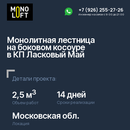
+7 (926) 255-27-26
+7 (926) 255-27-26
Инженер на связи с 9:00 до 21:00
Монолитная лестница
на боковом косоуре
Типы лестниц
Этапы работ
Портфолио
Партнёрам
Гарантии
в КП Ласковый Май
Детали проекта:
3
14 дней
2,5 м
Сроки реализации
Объем работ
Московская обл.
Локация