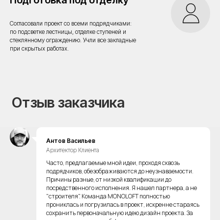
Подготовка под отделку
Согласовали проект со всеми подрядчиками:
по подсветке лестницы, отделке ступеней и
стеклянному ограждению. Учли все закладные
при скрытых работах.
+7
Антов Васильев
Архитектор Клиента
Прикрепите фото или план — по желанию
Часто, предлагаемые мной идеи, проходя сквозь
Загрузить файл
подрядчиков, обезображиваются до неузнаваемости.
Причины разные, от низкой квалификации до
Я согласен(а) на обработку персональных данных. Мы не
посредственного исполнения. Я нашел партнера, а не
передаём данные третьим лицам.
"строителя". Команда MONOLOFT полностью
прониклась и погрузилась в проект, искренне стараясь
сохранить первоначальную идею дизайн проекта. За